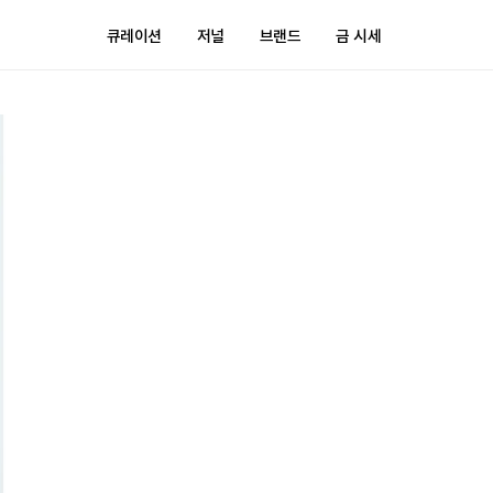
큐레이션
저널
브랜드
금 시세