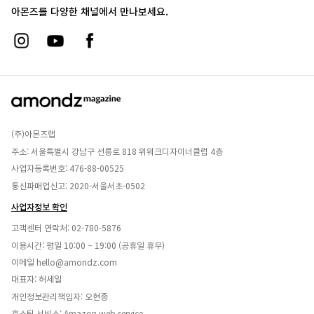
아몬즈를 다양한 채널에서 만나보세요.
(주)아몬즈랩
주소: 서울특별시 강남구 선릉로 818 위워크디자이너클럽 4층
사업자등록번호: 476-88-00525
통신파매업신고: 2020-서울서초-0502
사업자정보 확인
고객센터 연락처:
02-780-5876
이용시간: 평일 10:00 ~ 19:00 (공휴일 휴무)
이메일
hello@amondz.com
대표자: 허세일
개인정보관리책임자: 오현종
호스팅 서비스: Amazon web service