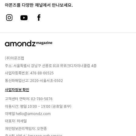
아몬즈를 다양한 채널에서 만나보세요.
(주)아몬즈랩
주소: 서울특별시 강남구 선릉로 818 위워크디자이너클럽 4층
사업자등록번호: 476-88-00525
통신파매업신고: 2020-서울서초-0502
사업자정보 확인
고객센터 연락처:
02-780-5876
이용시간: 평일 10:00 ~ 19:00 (공휴일 휴무)
이메일
hello@amondz.com
대표자: 허세일
개인정보관리책임자: 오현종
호스팅 서비스: Amazon web service