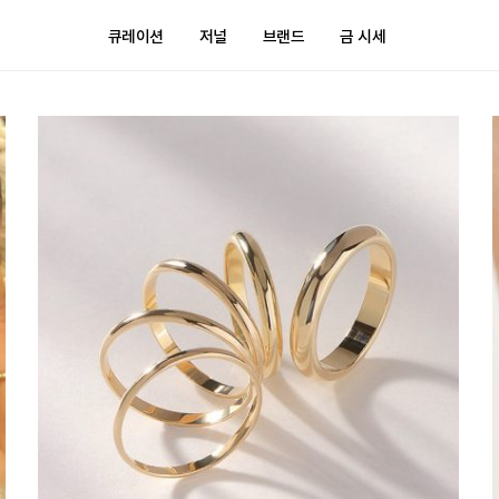
큐레이션
저널
브랜드
금 시세