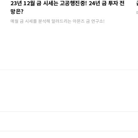
시
23년 12월 금 시세는 고공행진중! 24년 금 투자 전
망은?
매월 금 시세를 분석해 알려드리는 아몬즈 금 연구소!