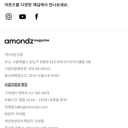
아몬즈를 다양한 채널에서 만나보세요.
(주)아몬즈랩
주소: 서울특별시 강남구 선릉로 818 위워크디자이너클럽 4층
사업자등록번호: 476-88-00525
통신파매업신고: 2020-서울서초-0502
사업자정보 확인
고객센터 연락처:
02-780-5876
이용시간: 평일 10:00 ~ 19:00 (공휴일 휴무)
이메일
hello@amondz.com
대표자: 허세일
개인정보관리책임자: 오현종
호스팅 서비스: Amazon web service