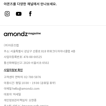
아몬즈를 다양한 채널에서 만나보세요.
(주)아몬즈랩
주소: 서울특별시 강남구 선릉로 818 위워크디자이너클럽 4층
사업자등록번호: 476-88-00525
통신파매업신고: 2020-서울서초-0502
사업자정보 확인
고객센터 연락처:
02-780-5876
이용시간: 평일 10:00 ~ 19:00 (공휴일 휴무)
이메일
hello@amondz.com
대표자: 허세일
개인정보관리책임자: 오현종
호스팅 서비스: Amazon web service