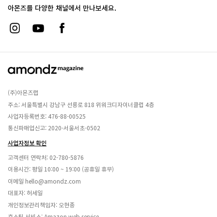
아몬즈를 다양한 채널에서 만나보세요.
(주)아몬즈랩
주소: 서울특별시 강남구 선릉로 818 위워크디자이너클럽 4층
사업자등록번호: 476-88-00525
통신파매업신고: 2020-서울서초-0502
사업자정보 확인
고객센터 연락처:
02-780-5876
이용시간: 평일 10:00 ~ 19:00 (공휴일 휴무)
이메일
hello@amondz.com
대표자: 허세일
개인정보관리책임자: 오현종
호스팅 서비스: Amazon web service