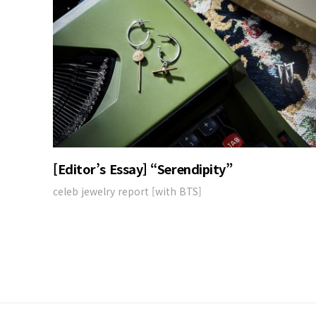
[Editor’s Essay] “Serendipity”
celeb jewelry report [with BTS]