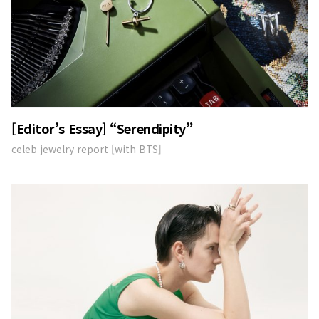
[Editor’s Essay] “Serendipity”
celeb jewelry report [with BTS]